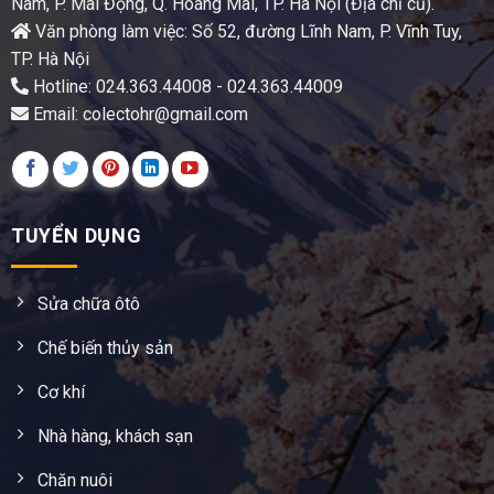
Nam, P. Mai Động, Q. Hoàng Mai, TP. Hà Nội (Địa chỉ cũ).
Văn phòng làm việc: Số 52, đường Lĩnh Nam, P. Vĩnh Tuy,
TP. Hà Nội
Hotline: 024.363.44008 - 024.363.44009
Email: colectohr@gmail.com
TUYỂN DỤNG
Sửa chữa ôtô
Chế biến thủy sản
Cơ khí
Nhà hàng, khách sạn
Chăn nuôi