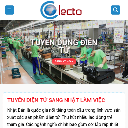
Skip
to
content
TUYỂN DỤNG ĐIỆN
TỬ
ĐĂNG KÝ NGAY
TUYỂN ĐIỆN TỬ SANG NHẬT LÀM VIỆC
Nhật Bản là quốc gia nổi tiếng toàn cầu trong lĩnh vực sản
xuất các sản phẩm điện tử. Thu hút nhiều lao động trẻ
tham gia. Các ngành nghề chính bao gồm có: lắp ráp thiết