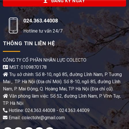
ĐĂNG KÝ NGAY
024.363.44008
Hotline tư vấn 24/7
THÔNG TIN LIÊN HỆ
CÔNG TY CỔ PHẦN NHÂN LỰC COLECTO
MST: 0109870178
Trụ sở chính: Số 8-10, ngõ 85, đường Lĩnh Nam, P. Tương
Mai , TP. Hà Nội (Địa chỉ Mới). Số 8-10, ngõ 85, đường Lĩnh
Nam, P. Mai Động, Q. Hoàng Mai, TP. Hà Nội (Địa chỉ cũ).
Văn phòng làm việc: Số 52, đường Lĩnh Nam, P. Vĩnh Tuy,
TP. Hà Nội
Hotline: 024.363.44008 - 024.363.44009
Email: colectohr@gmail.com