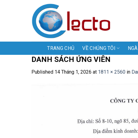
Skip
to
content
TRANG CHỦ
VỀ CHÚNG TÔI
NGÀ
DANH SÁCH ỨNG VIÊN
Published
14 Tháng 1, 2026
at
1811 × 2560
in
Da