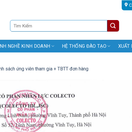
C
Tìm
kiếm:
NH NGHỀ KINH DOANH
HỆ THỐNG ĐÀO TẠO
XUẤT 
nh sách ứng viên tham gia + TBTT đơn hàng