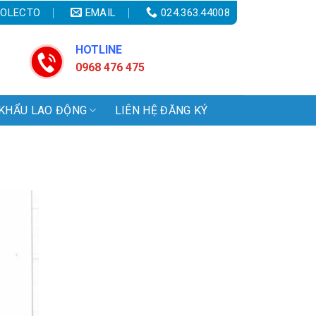
OLECTO
EMAIL
024.363.44008
HOTLINE
0968 476 475
KHẨU LAO ĐỘNG
LIÊN HỆ ĐĂNG KÝ