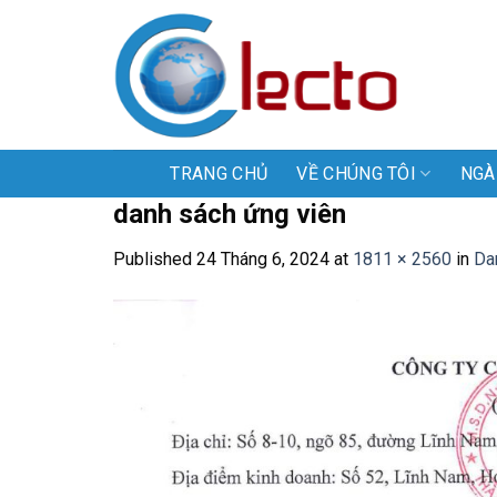
Skip
to
content
TRANG CHỦ
VỀ CHÚNG TÔI
NGÀ
danh sách ứng viên
Published
24 Tháng 6, 2024
at
1811 × 2560
in
Da