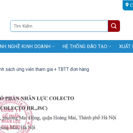
C
Tìm
kiếm:
NH NGHỀ KINH DOANH
HỆ THỐNG ĐÀO TẠO
XUẤT 
nh sách ứng viên tham gia + TBTT đơn hàng