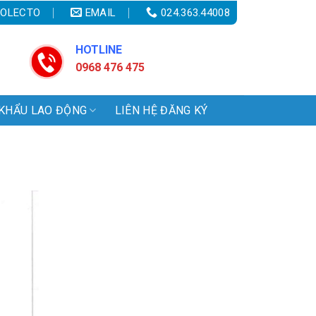
OLECTO
EMAIL
024.363.44008
HOTLINE
0968 476 475
KHẨU LAO ĐỘNG
LIÊN HỆ ĐĂNG KÝ