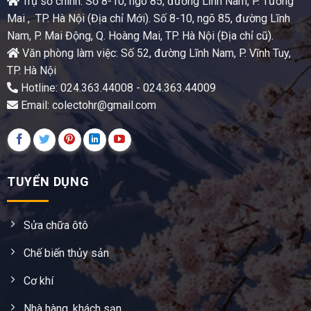
Trụ sở chính: Số 8-10, ngõ 85, đường Lĩnh Nam, P. Tương
Mai , TP. Hà Nội (Địa chỉ Mới). Số 8-10, ngõ 85, đường Lĩnh
Nam, P. Mai Động, Q. Hoàng Mai, TP. Hà Nội (Địa chỉ cũ).
Văn phòng làm việc: Số 52, đường Lĩnh Nam, P. Vĩnh Tuy,
TP. Hà Nội
Hotline: 024.363.44008 - 024.363.44009
Email: colectohr@gmail.com
TUYỂN DỤNG
Sửa chữa ôtô
Chế biến thủy sản
Cơ khí
Nhà hàng, khách sạn